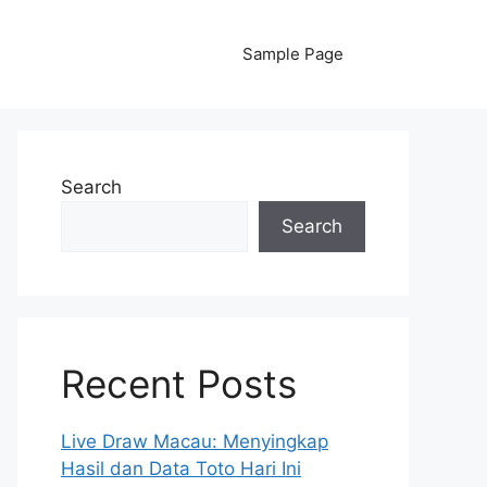
Sample Page
Search
Search
Recent Posts
Live Draw Macau: Menyingkap
Hasil dan Data Toto Hari Ini