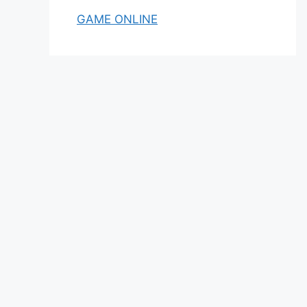
GAME ONLINE