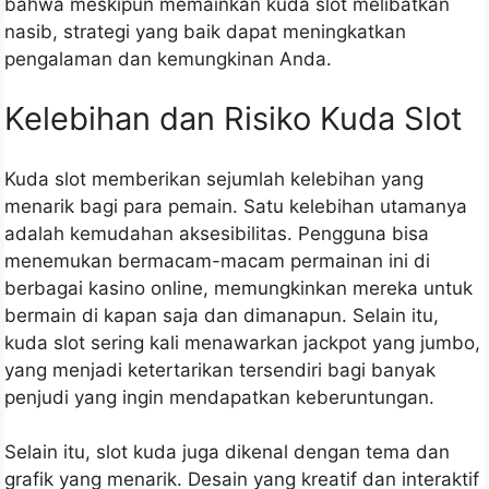
bahwa meskipun memainkan kuda slot melibatkan
nasib, strategi yang baik dapat meningkatkan
pengalaman dan kemungkinan Anda.
Kelebihan dan Risiko Kuda Slot
Kuda slot memberikan sejumlah kelebihan yang
menarik bagi para pemain. Satu kelebihan utamanya
adalah kemudahan aksesibilitas. Pengguna bisa
menemukan bermacam-macam permainan ini di
berbagai kasino online, memungkinkan mereka untuk
bermain di kapan saja dan dimanapun. Selain itu,
kuda slot sering kali menawarkan jackpot yang jumbo,
yang menjadi ketertarikan tersendiri bagi banyak
penjudi yang ingin mendapatkan keberuntungan.
Selain itu, slot kuda juga dikenal dengan tema dan
grafik yang menarik. Desain yang kreatif dan interaktif