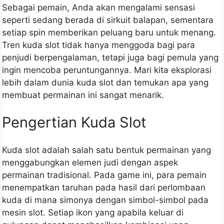
Sebagai pemain, Anda akan mengalami sensasi
seperti sedang berada di sirkuit balapan, sementara
setiap spin memberikan peluang baru untuk menang.
Tren kuda slot tidak hanya menggoda bagi para
penjudi berpengalaman, tetapi juga bagi pemula yang
ingin mencoba peruntungannya. Mari kita eksplorasi
lebih dalam dunia kuda slot dan temukan apa yang
membuat permainan ini sangat menarik.
Pengertian Kuda Slot
Kuda slot adalah salah satu bentuk permainan yang
menggabungkan elemen judi dengan aspek
permainan tradisional. Pada game ini, para pemain
menempatkan taruhan pada hasil dari perlombaan
kuda di mana simonya dengan simbol-simbol pada
mesin slot. Setiap ikon yang apabila keluar di