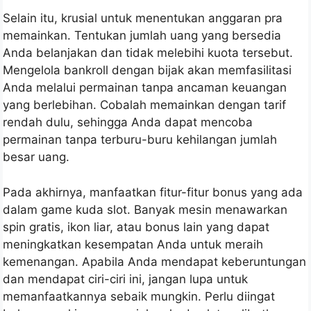
Selain itu, krusial untuk menentukan anggaran pra
memainkan. Tentukan jumlah uang yang bersedia
Anda belanjakan dan tidak melebihi kuota tersebut.
Mengelola bankroll dengan bijak akan memfasilitasi
Anda melalui permainan tanpa ancaman keuangan
yang berlebihan. Cobalah memainkan dengan tarif
rendah dulu, sehingga Anda dapat mencoba
permainan tanpa terburu-buru kehilangan jumlah
besar uang.
Pada akhirnya, manfaatkan fitur-fitur bonus yang ada
dalam game kuda slot. Banyak mesin menawarkan
spin gratis, ikon liar, atau bonus lain yang dapat
meningkatkan kesempatan Anda untuk meraih
kemenangan. Apabila Anda mendapat keberuntungan
dan mendapat ciri-ciri ini, jangan lupa untuk
memanfaatkannya sebaik mungkin. Perlu diingat