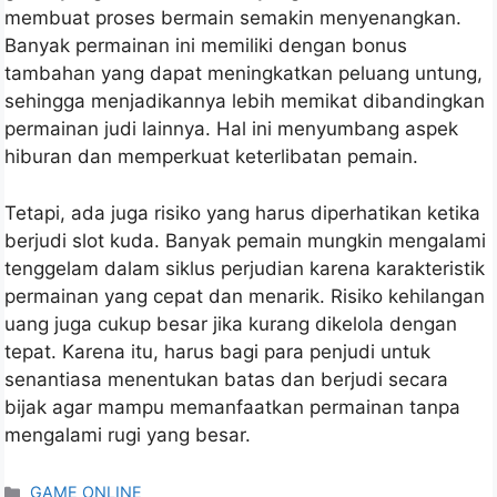
membuat proses bermain semakin menyenangkan.
Banyak permainan ini memiliki dengan bonus
tambahan yang dapat meningkatkan peluang untung,
sehingga menjadikannya lebih memikat dibandingkan
permainan judi lainnya. Hal ini menyumbang aspek
hiburan dan memperkuat keterlibatan pemain.
Tetapi, ada juga risiko yang harus diperhatikan ketika
berjudi slot kuda. Banyak pemain mungkin mengalami
tenggelam dalam siklus perjudian karena karakteristik
permainan yang cepat dan menarik. Risiko kehilangan
uang juga cukup besar jika kurang dikelola dengan
tepat. Karena itu, harus bagi para penjudi untuk
senantiasa menentukan batas dan berjudi secara
bijak agar mampu memanfaatkan permainan tanpa
mengalami rugi yang besar.
Categories
GAME ONLINE