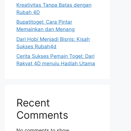
Kreativitas Tanpa Batas dengan
Rubah 4D
Bupatitogel: Cara Pintar
Memainkan dan Menang
Dari Hobi Menjadi Bisnis: Kisah
Sukses Rubah4d
Cerita Sukses Pemain Togel: Dari
Rakyat 4D menuju Hadiah Utama
Recent
Comments
No comments to show.