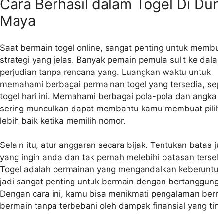
Cara Berhasil dalam Togel Di Du
Maya
Saat bermain togel online, sangat penting untuk memb
strategi yang jelas. Banyak pemain pemula sulit ke dal
perjudian tanpa rencana yang. Luangkan waktu untuk
memahami berbagai permainan togel yang tersedia, sep
togel hari ini. Memahami berbagai pola-pola dan angka
sering munculkan dapat membantu kamu membuat pilih
lebih baik ketika memilih nomor.
Selain itu, atur anggaran secara bijak. Tentukan batas 
yang ingin anda dan tak pernah melebihi batasan terse
Togel adalah permainan yang mengandalkan keberunt
jadi sangat penting untuk bermain dengan bertanggun
Dengan cara ini, kamu bisa menikmati pengalaman ber
bermain tanpa terbebani oleh dampak finansial yang tin