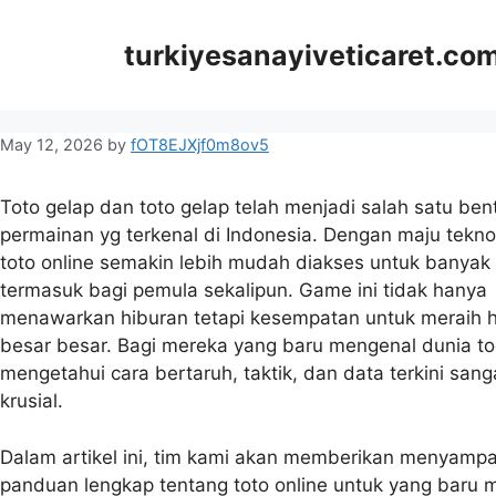
Skip
to
turkiyesanayiveticaret.co
content
May 12, 2026
by
fOT8EJXjf0m8ov5
Toto gelap dan toto gelap telah menjadi salah satu ben
permainan yg terkenal di Indonesia. Dengan maju teknolo
toto online semakin lebih mudah diakses untuk banyak
termasuk bagi pemula sekalipun. Game ini tidak hanya
menawarkan hiburan tetapi kesempatan untuk meraih 
besar besar. Bagi mereka yang baru mengenal dunia to
mengetahui cara bertaruh, taktik, dan data terkini sang
krusial.
Dalam artikel ini, tim kami akan memberikan menyamp
panduan lengkap tentang toto online untuk yang baru m