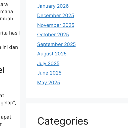
cara
January 2026
aimana
December 2025
nambah
November 2025
ita hasil
October 2025
i
September 2025
 ini dan
August 2025
July 2025
el
June 2025
May 2025
at
 gelap",
dapat
Categories
n