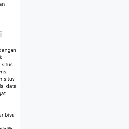
an
i
 dengan
k
 situs
ensi
n situs
si data
gat
r bisa