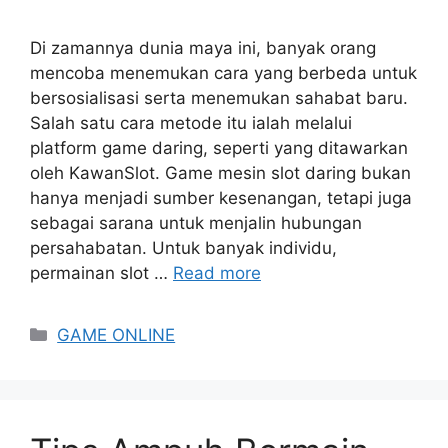
Di zamannya dunia maya ini, banyak orang
mencoba menemukan cara yang berbeda untuk
bersosialisasi serta menemukan sahabat baru.
Salah satu cara metode itu ialah melalui
platform game daring, seperti yang ditawarkan
oleh KawanSlot. Game mesin slot daring bukan
hanya menjadi sumber kesenangan, tetapi juga
sebagai sarana untuk menjalin hubungan
persahabatan. Untuk banyak individu,
permainan slot …
Read more
Categories
GAME ONLINE