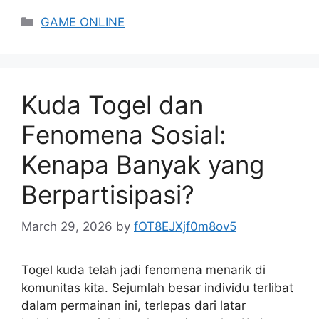
Categories
GAME ONLINE
Kuda Togel dan
Fenomena Sosial:
Kenapa Banyak yang
Berpartisipasi?
March 29, 2026
by
fOT8EJXjf0m8ov5
Togel kuda telah jadi fenomena menarik di
komunitas kita. Sejumlah besar individu terlibat
dalam permainan ini, terlepas dari latar