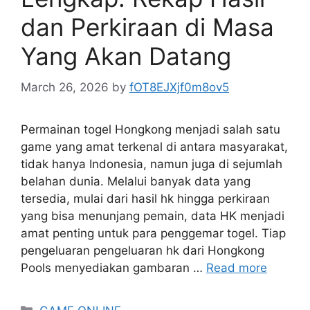
dan Perkiraan di Masa
Yang Akan Datang
March 26, 2026
by
fOT8EJXjf0m8ov5
Permainan togel Hongkong menjadi salah satu
game yang amat terkenal di antara masyarakat,
tidak hanya Indonesia, namun juga di sejumlah
belahan dunia. Melalui banyak data yang
tersedia, mulai dari hasil hk hingga perkiraan
yang bisa menunjang pemain, data HK menjadi
amat penting untuk para penggemar togel. Tiap
pengeluaran pengeluaran hk dari Hongkong
Pools menyediakan gambaran …
Read more
Categories