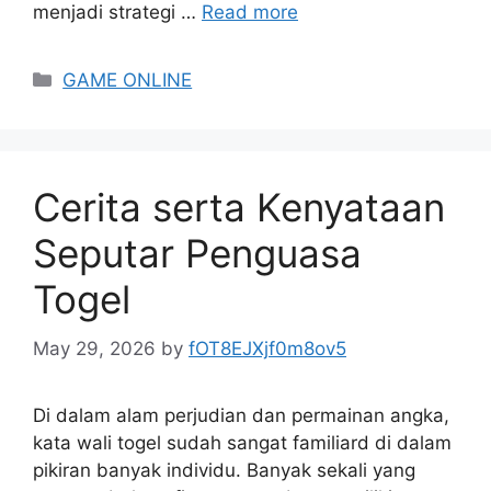
menjadi strategi …
Read more
Categories
GAME ONLINE
Cerita serta Kenyataan
Seputar Penguasa
Togel
May 29, 2026
by
fOT8EJXjf0m8ov5
Di dalam alam perjudian dan permainan angka,
kata wali togel sudah sangat familiard di dalam
pikiran banyak individu. Banyak sekali yang