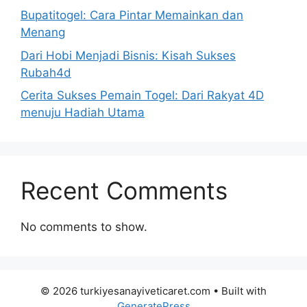
Bupatitogel: Cara Pintar Memainkan dan
Menang
Dari Hobi Menjadi Bisnis: Kisah Sukses
Rubah4d
Cerita Sukses Pemain Togel: Dari Rakyat 4D
menuju Hadiah Utama
Recent Comments
No comments to show.
© 2026 turkiyesanayiveticaret.com
• Built with
GeneratePress