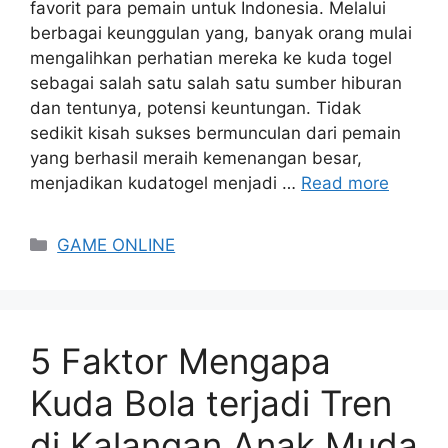
favorit para pemain untuk Indonesia. Melalui
berbagai keunggulan yang, banyak orang mulai
mengalihkan perhatian mereka ke kuda togel
sebagai salah satu salah satu sumber hiburan
dan tentunya, potensi keuntungan. Tidak
sedikit kisah sukses bermunculan dari pemain
yang berhasil meraih kemenangan besar,
menjadikan kudatogel menjadi …
Read more
Categories
GAME ONLINE
5 Faktor Mengapa
Kuda Bola terjadi Tren
di Kalangan Anak Muda