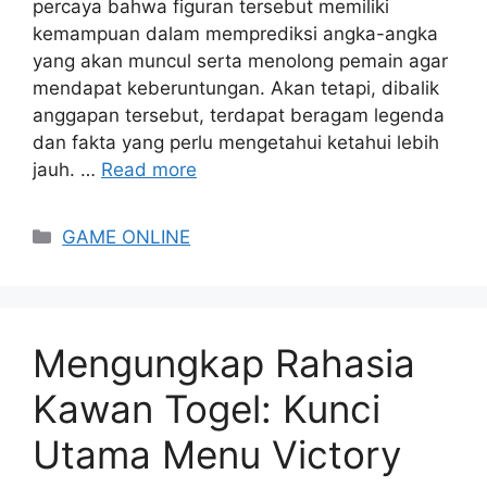
percaya bahwa figuran tersebut memiliki
kemampuan dalam memprediksi angka-angka
yang akan muncul serta menolong pemain agar
mendapat keberuntungan. Akan tetapi, dibalik
anggapan tersebut, terdapat beragam legenda
dan fakta yang perlu mengetahui ketahui lebih
jauh. …
Read more
Categories
GAME ONLINE
Mengungkap Rahasia
Kawan Togel: Kunci
Utama Menu Victory