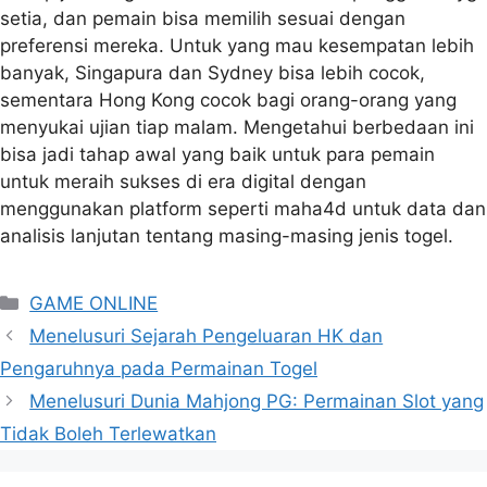
setia, dan pemain bisa memilih sesuai dengan
preferensi mereka. Untuk yang mau kesempatan lebih
banyak, Singapura dan Sydney bisa lebih cocok,
sementara Hong Kong cocok bagi orang-orang yang
menyukai ujian tiap malam. Mengetahui berbedaan ini
bisa jadi tahap awal yang baik untuk para pemain
untuk meraih sukses di era digital dengan
menggunakan platform seperti maha4d untuk data dan
analisis lanjutan tentang masing-masing jenis togel.
Categories
GAME ONLINE
Menelusuri Sejarah Pengeluaran HK dan
Pengaruhnya pada Permainan Togel
Menelusuri Dunia Mahjong PG: Permainan Slot yang
Tidak Boleh Terlewatkan