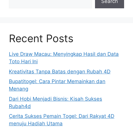
Search
Recent Posts
Live Draw Macau: Menyingkap Hasil dan Data
Toto Hari Ini
Kreativitas Tanpa Batas dengan Rubah 4D
Bupatitogel: Cara Pintar Memainkan dan
Menang
Dari Hobi Menjadi Bisnis: Kisah Sukses
Rubah4d
Cerita Sukses Pemain Togel: Dari Rakyat 4D
menuju Hadiah Utama