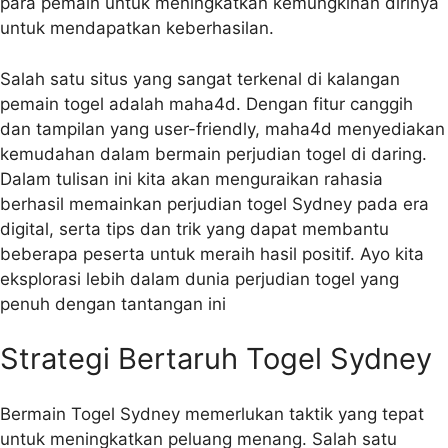
para pemain untuk meningkatkan kemungkinan dirinya
untuk mendapatkan keberhasilan.
Salah satu situs yang sangat terkenal di kalangan
pemain togel adalah maha4d. Dengan fitur canggih
dan tampilan yang user-friendly, maha4d menyediakan
kemudahan dalam bermain perjudian togel di daring.
Dalam tulisan ini kita akan menguraikan rahasia
berhasil memainkan perjudian togel Sydney pada era
digital, serta tips dan trik yang dapat membantu
beberapa peserta untuk meraih hasil positif. Ayo kita
eksplorasi lebih dalam dunia perjudian togel yang
penuh dengan tantangan ini
Strategi Bertaruh Togel Sydney
Bermain Togel Sydney memerlukan taktik yang tepat
untuk meningkatkan peluang menang. Salah satu