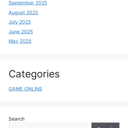
September 2025
August 2025
July 2025
June 2025
May 2025
Categories
GAME ONLINE
Search