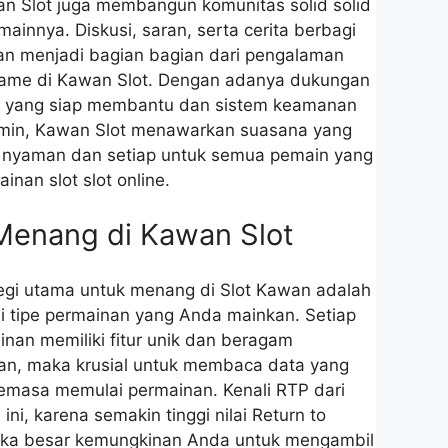
an Slot juga membangun komunitas solid solid
mainnya. Diskusi, saran, serta cerita berbagi
n menjadi bagian bagian dari pengalaman
ame di Kawan Slot. Dengan adanya dukungan
 yang siap membantu dan sistem keamanan
amin, Kawan Slot menawarkan suasana yang
nyaman dan setiap untuk semua pemain yang
ainan slot slot online.
Menang di Kawan Slot
tegi utama untuk menang di Slot Kawan adalah
tipe permainan yang Anda mainkan. Setiap
inan memiliki fitur unik dan beragam
n, maka krusial untuk membaca data yang
semasa memulai permainan. Kenali RTP dari
ini, karena semakin tinggi nilai Return to
aka besar kemungkinan Anda untuk mengambil