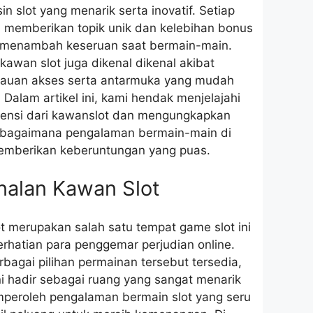
n slot yang menarik serta inovatif. Setiap
 memberikan topik unik dan kelebihan bonus
 menambah keseruan saat bermain-main.
, kawan slot juga dikenal dikenal akibat
kauan akses serta antarmuka yang mudah
Dalam artikel ini, kami hendak menjelajahi
ensi dari kawanslot dan mengungkapkan
bagaimana pengalaman bermain-main di
mberikan keberuntungan yang puas.
nalan Kawan Slot
t merupakan salah satu tempat game slot ini
rhatian para penggemar perjudian online.
rbagai pilihan permainan tersebut tersedia,
ni hadir sebagai ruang yang sangat menarik
peroleh pengalaman bermain slot yang seru