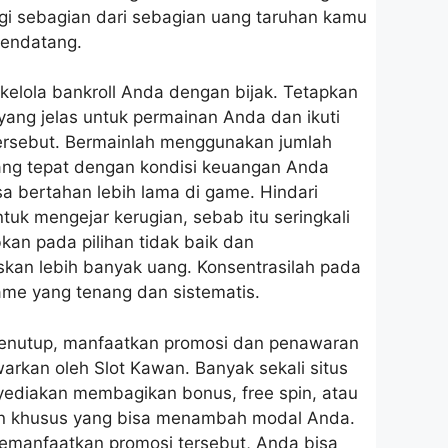
agi sebagian dari sebagian uang taruhan kamu
endatang.
, kelola bankroll Anda dengan bijak. Tetapkan
yang jelas untuk permainan Anda dan ikuti
ersebut. Bermainlah menggunakan jumlah
ang tepat dengan kondisi keuangan Anda
a bertahan lebih lama di game. Hindari
tuk mengejar kerugian, sebab itu seringkali
an pada pilihan tidak baik dan
kan lebih banyak uang. Konsentrasilah pada
ame yang tenang dan sistematis.
enutup, manfaatkan promosi dan penawaran
arkan oleh Slot Kawan. Banyak sekali situs
ediakan membagikan bonus, free spin, atau
n khusus yang bisa menambah modal Anda.
manfaatkan promosi tersebut, Anda bisa