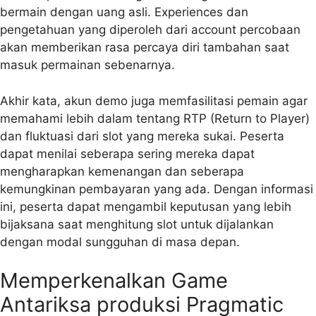
bermain dengan uang asli. Experiences dan
pengetahuan yang diperoleh dari account percobaan
akan memberikan rasa percaya diri tambahan saat
masuk permainan sebenarnya.
Akhir kata, akun demo juga memfasilitasi pemain agar
memahami lebih dalam tentang RTP (Return to Player)
dan fluktuasi dari slot yang mereka sukai. Peserta
dapat menilai seberapa sering mereka dapat
mengharapkan kemenangan dan seberapa
kemungkinan pembayaran yang ada. Dengan informasi
ini, peserta dapat mengambil keputusan yang lebih
bijaksana saat menghitung slot untuk dijalankan
dengan modal sungguhan di masa depan.
Memperkenalkan Game
Antariksa produksi Pragmatic