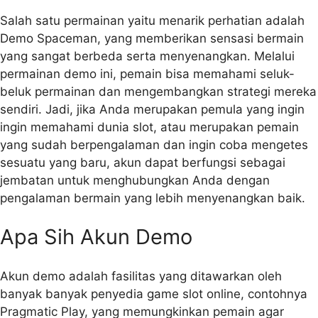
Salah satu permainan yaitu menarik perhatian adalah
Demo Spaceman, yang memberikan sensasi bermain
yang sangat berbeda serta menyenangkan. Melalui
permainan demo ini, pemain bisa memahami seluk-
beluk permainan dan mengembangkan strategi mereka
sendiri. Jadi, jika Anda merupakan pemula yang ingin
ingin memahami dunia slot, atau merupakan pemain
yang sudah berpengalaman dan ingin coba mengetes
sesuatu yang baru, akun dapat berfungsi sebagai
jembatan untuk menghubungkan Anda dengan
pengalaman bermain yang lebih menyenangkan baik.
Apa Sih Akun Demo
Akun demo adalah fasilitas yang ditawarkan oleh
banyak banyak penyedia game slot online, contohnya
Pragmatic Play, yang memungkinkan pemain agar