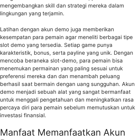
mengembangkan skill dan strategi mereka dalam
lingkungan yang terjamin.
Latihan dengan akun demo juga memberikan
kesempatan para pemain agar meneliti berbagai tipe
slot demo yang tersedia. Setiap game punya
karakteristik, bonus, serta payline yang unik. Dengan
mencoba beraneka slot-demo, para pemain bisa
menemukan permainan yang paling sesuai untuk
preferensi mereka dan dan menambah peluang
berhasil saat bermain dengan uang sungguhan. Akun
demo menjadi sebuah alat yang sangat bermanfaat
untuk menggali pengetahuan dan meningkatkan rasa
percaya diri para pemain sebelum memutuskan untuk
investasi finansial.
Manfaat Memanfaatkan Akun