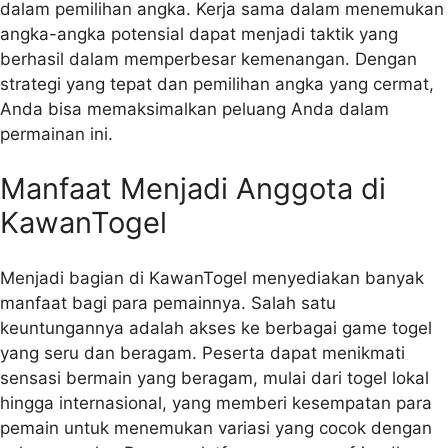
dalam pemilihan angka. Kerja sama dalam menemukan
angka-angka potensial dapat menjadi taktik yang
berhasil dalam memperbesar kemenangan. Dengan
strategi yang tepat dan pemilihan angka yang cermat,
Anda bisa memaksimalkan peluang Anda dalam
permainan ini.
Manfaat Menjadi Anggota di
KawanTogel
Menjadi bagian di KawanTogel menyediakan banyak
manfaat bagi para pemainnya. Salah satu
keuntungannya adalah akses ke berbagai game togel
yang seru dan beragam. Peserta dapat menikmati
sensasi bermain yang beragam, mulai dari togel lokal
hingga internasional, yang memberi kesempatan para
pemain untuk menemukan variasi yang cocok dengan