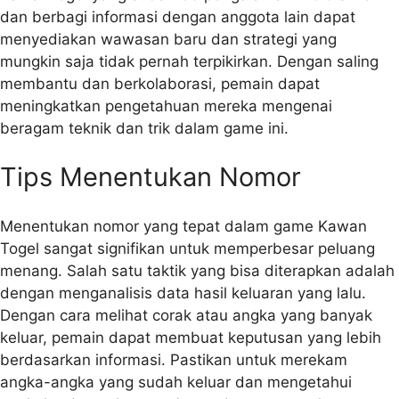
dan berbagi informasi dengan anggota lain dapat
menyediakan wawasan baru dan strategi yang
mungkin saja tidak pernah terpikirkan. Dengan saling
membantu dan berkolaborasi, pemain dapat
meningkatkan pengetahuan mereka mengenai
beragam teknik dan trik dalam game ini.
Tips Menentukan Nomor
Menentukan nomor yang tepat dalam game Kawan
Togel sangat signifikan untuk memperbesar peluang
menang. Salah satu taktik yang bisa diterapkan adalah
dengan menganalisis data hasil keluaran yang lalu.
Dengan cara melihat corak atau angka yang banyak
keluar, pemain dapat membuat keputusan yang lebih
berdasarkan informasi. Pastikan untuk merekam
angka-angka yang sudah keluar dan mengetahui