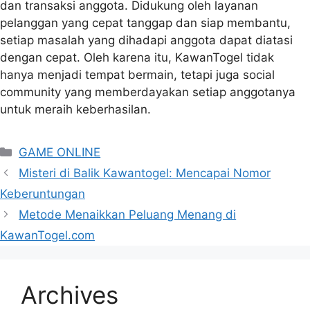
dan transaksi anggota. Didukung oleh layanan
pelanggan yang cepat tanggap dan siap membantu,
setiap masalah yang dihadapi anggota dapat diatasi
dengan cepat. Oleh karena itu, KawanTogel tidak
hanya menjadi tempat bermain, tetapi juga social
community yang memberdayakan setiap anggotanya
untuk meraih keberhasilan.
Categories
GAME ONLINE
Misteri di Balik Kawantogel: Mencapai Nomor
Keberuntungan
Metode Menaikkan Peluang Menang di
KawanTogel.com
Archives