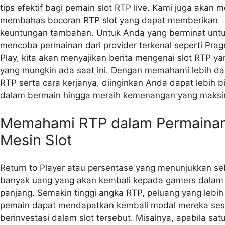
tips efektif bagi pemain slot RTP live. Kami juga akan
membahas bocoran RTP slot yang dapat memberikan
keuntungan tambahan. Untuk Anda yang berminat unt
mencoba permainan dari provider terkenal seperti Prag
Play, kita akan menyajikan berita mengenai slot RTP ya
yang mungkin ada saat ini. Dengan memahami lebih da
RTP serta cara kerjanya, diinginkan Anda dapat lebih bi
dalam bermain hingga meraih kemenangan yang maksi
Memahami RTP dalam Permaina
Mesin Slot
Return to Player atau persentase yang menunjukkan s
banyak uang yang akan kembali kepada gamers dalam
panjang. Semakin tinggi angka RTP, peluang yang lebih
pemain dapat mendapatkan kembali modal mereka se
berinvestasi dalam slot tersebut. Misalnya, apabila sat