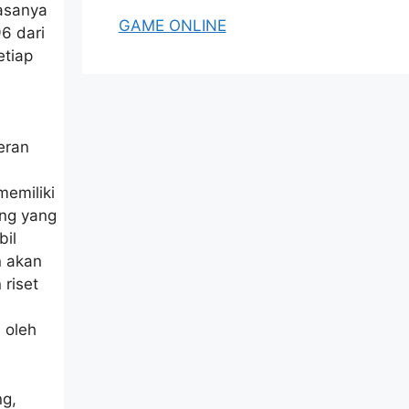
asanya
GAME ONLINE
6 dari
etiap
eran
memiliki
ang yang
bil
n akan
riset
 oleh
ng,