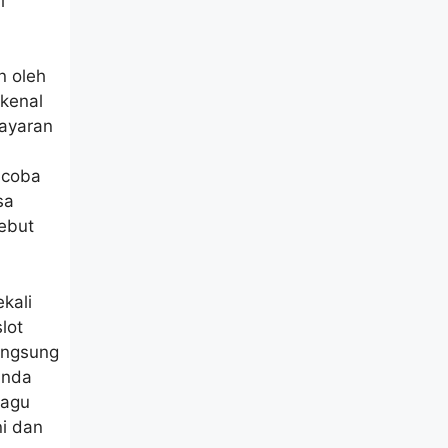
i
n oleh
kenal
bayaran
ncoba
sa
ebut
kali
lot
langsung
Anda
ragu
ni dan