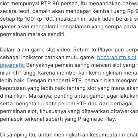
slot mempunyai RTP 96 persen, itu menandakan bahw
secara teori, pemain akan mendapat kembali uang Rp 9
setiap Rp 100 Rp 100, meskipun ini tidak tidak berarti s
gamer akan mengalami pengalaman yang serupa pada
permainan mereka sendiri.
Dalam alam game slot video, Return to Player pun berp
sebagai indikator patokan mutu game.
bocoran rtp slot
pragmatic
Banyaknya pemain sering mencari slot yang 
nilai RTP tinggi karena memberikan kemungkinan men
lebih baik. Dengan mengerti RTP, pemain bisa mengam
keputusan yang lebih baik tentang slot yang mana aka
dimainkan. Makanya, penting untuk gamer agar lakukan 
serta mengetahui data perihal RTP dari dari berbagai
permainan slot, khususnya yang ditawarkan ditawarkan
pemasok terkenal seperti yang Pragmatic Play.
Di samping itu, untuk meningkatkan kesempatan mena