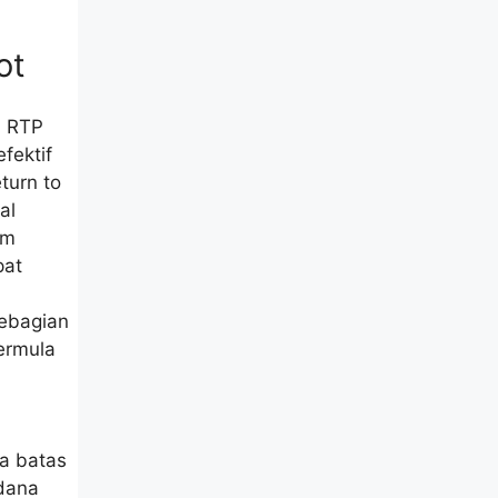
ot
n RTP
fektif
turn to
al
am
pat
ebagian
bermula
ta batas
dana