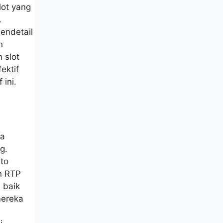
lot yang
.
endetail
n
 slot
ektif
ini.
ra
g.
 to
an RTP
 baik
mereka