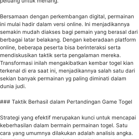
peluang untuk menang.
Bersamaan dengan perkembangan digital, permainan
ini mulai hadir dalam versi online. Ini menjadikannya
semakin mudah diakses bagi pemain yang berasal dari
berbagai latar belakang. Dengan keberadaan platform
online, beberapa peserta bisa berinteraksi serta
mendiskusikan taktik serta pengalaman mereka.
Transformasi inilah mengakibatkan kembar togel kian
terkenal di era saat ini, menjadikannya salah satu dari
sekian banyak permainan yg paling diminati dalam
dunia judi.
### Taktik Berhasil dalam Pertandingan Game Togel
Strategi yang efektif merupakan kunci untuk mencapai
keberhasilan dalam bermain permainan togel. Satu
cara yang umumnya dilakukan adalah analisis angka.