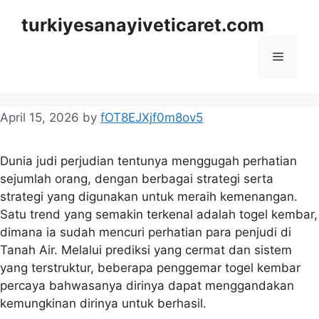
Skip
turkiyesanayiveticaret.com
to
content
Menu
April 15, 2026
by
fOT8EJXjf0m8ov5
Dunia judi perjudian tentunya menggugah perhatian
sejumlah orang, dengan berbagai strategi serta
strategi yang digunakan untuk meraih kemenangan.
Satu trend yang semakin terkenal adalah togel kembar,
dimana ia sudah mencuri perhatian para penjudi di
Tanah Air. Melalui prediksi yang cermat dan sistem
yang terstruktur, beberapa penggemar togel kembar
percaya bahwasanya dirinya dapat menggandakan
kemungkinan dirinya untuk berhasil.