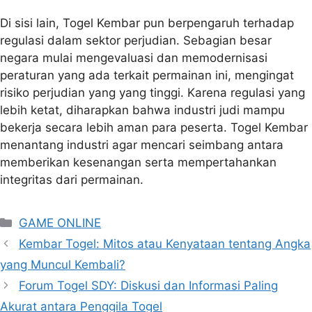
Di sisi lain, Togel Kembar pun berpengaruh terhadap
regulasi dalam sektor perjudian. Sebagian besar
negara mulai mengevaluasi dan memodernisasi
peraturan yang ada terkait permainan ini, mengingat
risiko perjudian yang yang tinggi. Karena regulasi yang
lebih ketat, diharapkan bahwa industri judi mampu
bekerja secara lebih aman para peserta. Togel Kembar
menantang industri agar mencari seimbang antara
memberikan kesenangan serta mempertahankan
integritas dari permainan.
Categories
GAME ONLINE
Kembar Togel: Mitos atau Kenyataan tentang Angka
yang Muncul Kembali?
Forum Togel SDY: Diskusi dan Informasi Paling
Akurat antara Penggila Togel