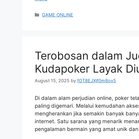
Categories
GAME ONLINE
Terobosan dalam Ju
Kudapoker Layak Diu
August 15, 2025
by
fOT8EJXjf0m8ov5
Di dalam alam perjudian online, poker te
paling digemari. Melalui kemudahan akse
mengherankan jika semakin banyak banya
internet. Satu sarana yang menarik mena
pengalaman bermain yang amat unik dan