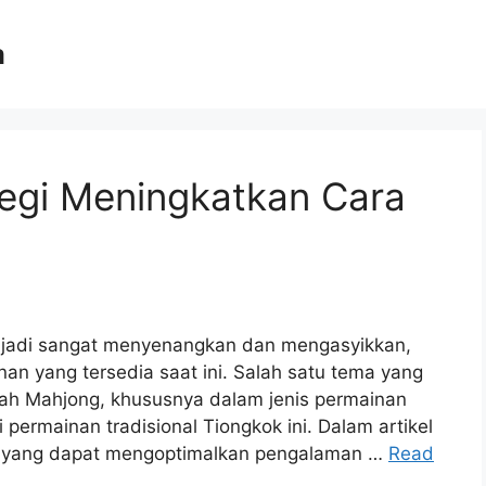
m
tegi Meningkatkan Cara
njadi sangat menyenangkan dan mengasyikkan,
an yang tersedia saat ini. Salah satu tema yang
lah Mahjong, khususnya dalam jenis permainan
ermainan tradisional Tiongkok ini. Dalam artikel
ps yang dapat mengoptimalkan pengalaman …
Read