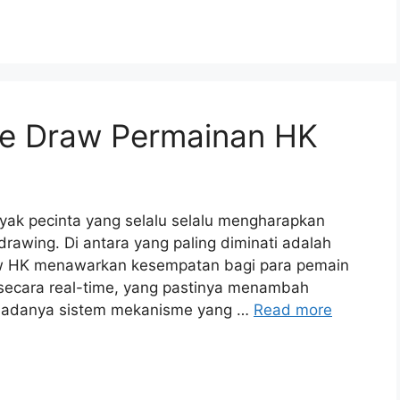
ve Draw Permainan HK
nyak pecinta yang selalu selalu mengharapkan
 drawing. Di antara yang paling diminati adalah
aw HK menawarkan kesempatan bagi para pemain
a secara real-time, yang pastinya menambah
n adanya sistem mekanisme yang …
Read more