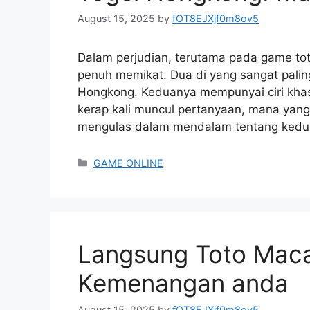
August 15, 2025
by
fOT8EJXjf0m8ov5
Dalam perjudian, terutama pada game tot
penuh memikat. Dua di yang sangat palin
Hongkong. Keduanya mempunyai ciri khas
kerap kali muncul pertanyaan, mana yang
mengulas dalam mendalam tentang ked
Categories
GAME ONLINE
Langsung Toto Maca
Kemenangan anda
August 15, 2025
by
fOT8EJXjf0m8ov5