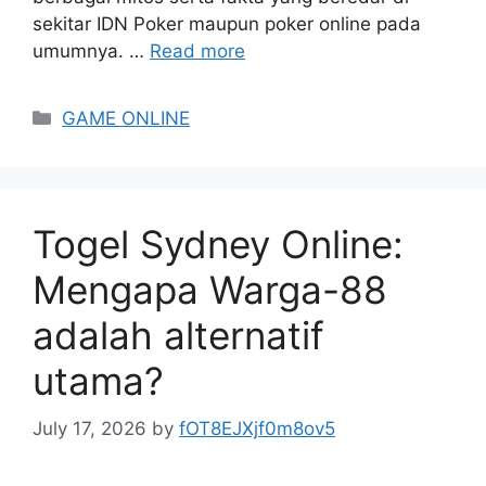
sekitar IDN Poker maupun poker online pada
umumnya. …
Read more
Categories
GAME ONLINE
Togel Sydney Online:
Mengapa Warga-88
adalah alternatif
utama?
July 17, 2026
by
fOT8EJXjf0m8ov5