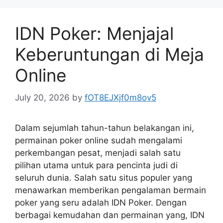
IDN Poker: Menjajal
Keberuntungan di Meja
Online
July 20, 2026
by
fOT8EJXjf0m8ov5
Dalam sejumlah tahun-tahun belakangan ini,
permainan poker online sudah mengalami
perkembangan pesat, menjadi salah satu
pilihan utama untuk para pencinta judi di
seluruh dunia. Salah satu situs populer yang
menawarkan memberikan pengalaman bermain
poker yang seru adalah IDN Poker. Dengan
berbagai kemudahan dan permainan yang, IDN