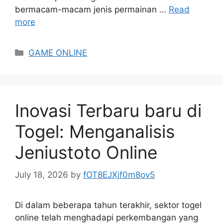
bermacam-macam jenis permainan …
Read
more
Categories
GAME ONLINE
Inovasi Terbaru baru di
Togel: Menganalisis
Jeniustoto Online
July 18, 2026
by
fOT8EJXjf0m8ov5
Di dalam beberapa tahun terakhir, sektor togel
online telah menghadapi perkembangan yang