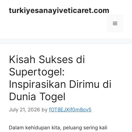
Skip
turkiyesanayiveticaret.com
to
content
Menu
Kisah Sukses di
Supertogel:
Inspirasikan Dirimu di
Dunia Togel
July 21, 2026
by
fOT8EJXjf0m8ov5
Dalam kehidupan kita, peluang sering kali