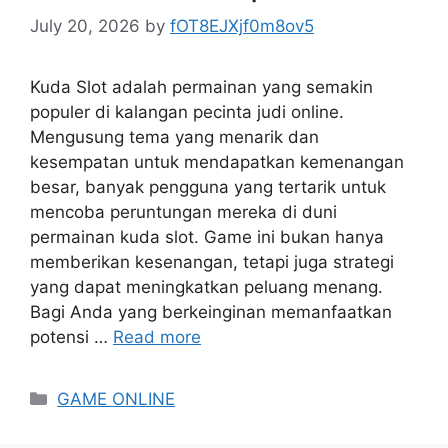
July 20, 2026
by
fOT8EJXjf0m8ov5
Kuda Slot adalah permainan yang semakin
populer di kalangan pecinta judi online.
Mengusung tema yang menarik dan
kesempatan untuk mendapatkan kemenangan
besar, banyak pengguna yang tertarik untuk
mencoba peruntungan mereka di duni
permainan kuda slot. Game ini bukan hanya
memberikan kesenangan, tetapi juga strategi
yang dapat meningkatkan peluang menang.
Bagi Anda yang berkeinginan memanfaatkan
potensi …
Read more
Categories
GAME ONLINE