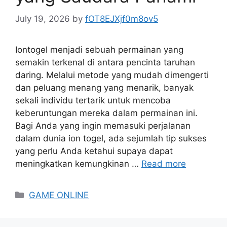
July 19, 2026
by
fOT8EJXjf0m8ov5
Iontogel menjadi sebuah permainan yang
semakin terkenal di antara pencinta taruhan
daring. Melalui metode yang mudah dimengerti
dan peluang menang yang menarik, banyak
sekali individu tertarik untuk mencoba
keberuntungan mereka dalam permainan ini.
Bagi Anda yang ingin memasuki perjalanan
dalam dunia ion togel, ada sejumlah tip sukses
yang perlu Anda ketahui supaya dapat
meningkatkan kemungkinan …
Read more
Categories
GAME ONLINE