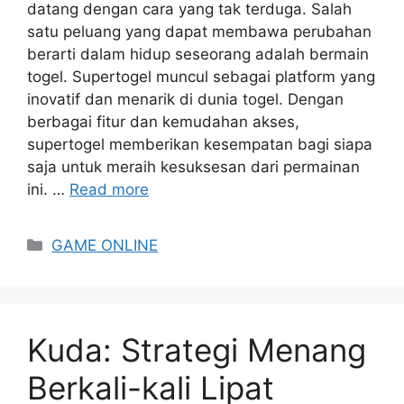
datang dengan cara yang tak terduga. Salah
satu peluang yang dapat membawa perubahan
berarti dalam hidup seseorang adalah bermain
togel. Supertogel muncul sebagai platform yang
inovatif dan menarik di dunia togel. Dengan
berbagai fitur dan kemudahan akses,
supertogel memberikan kesempatan bagi siapa
saja untuk meraih kesuksesan dari permainan
ini. …
Read more
Categories
GAME ONLINE
Kuda: Strategi Menang
Berkali-kali Lipat