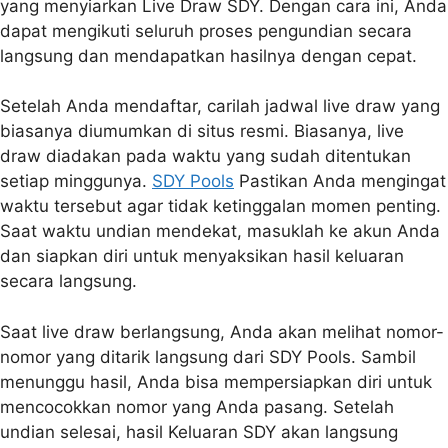
yang menyiarkan Live Draw SDY. Dengan cara ini, Anda
dapat mengikuti seluruh proses pengundian secara
langsung dan mendapatkan hasilnya dengan cepat.
Setelah Anda mendaftar, carilah jadwal live draw yang
biasanya diumumkan di situs resmi. Biasanya, live
draw diadakan pada waktu yang sudah ditentukan
setiap minggunya.
SDY Pools
Pastikan Anda mengingat
waktu tersebut agar tidak ketinggalan momen penting.
Saat waktu undian mendekat, masuklah ke akun Anda
dan siapkan diri untuk menyaksikan hasil keluaran
secara langsung.
Saat live draw berlangsung, Anda akan melihat nomor-
nomor yang ditarik langsung dari SDY Pools. Sambil
menunggu hasil, Anda bisa mempersiapkan diri untuk
mencocokkan nomor yang Anda pasang. Setelah
undian selesai, hasil Keluaran SDY akan langsung