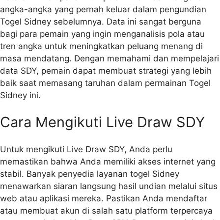
angka-angka yang pernah keluar dalam pengundian
Togel Sidney sebelumnya. Data ini sangat berguna
bagi para pemain yang ingin menganalisis pola atau
tren angka untuk meningkatkan peluang menang di
masa mendatang. Dengan memahami dan mempelajari
data SDY, pemain dapat membuat strategi yang lebih
baik saat memasang taruhan dalam permainan Togel
Sidney ini.
Cara Mengikuti Live Draw SDY
Untuk mengikuti Live Draw SDY, Anda perlu
memastikan bahwa Anda memiliki akses internet yang
stabil. Banyak penyedia layanan togel Sidney
menawarkan siaran langsung hasil undian melalui situs
web atau aplikasi mereka. Pastikan Anda mendaftar
atau membuat akun di salah satu platform terpercaya