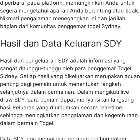
diperbarui pada platform, memungkinkan Anda untuk
segera mengetahui apakah Anda beruntung atau tidak.
Nikmati pengalaman menegangkan ini dan jadilah
bagian dari komunitas penggemar togel Sydney.
Hasil dan Data Keluaran SDY
Hasil dari pengeluaran SDY adalah informasi yang
sangat ditunggu-tunggu oleh para penggemar Togel
Sidney. Setiap hasil yang dikeluarkan merupakan acuan
penting bagi pemain untuk menentukan langkah
selanjutnya dalam permainan. Dalam mengikuti live
draw SDY, para pemain dapat menyaksikan langsung
hasil keluaran yang diumumkan secara real-time,
sehingga meningkatkan pengalaman dan kegembiraan
dalam bermain Togel.
Data SDY juga memainkan peranan penting dalam