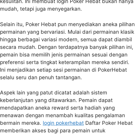
kesulitan. Ini membuat login Poker Hebat bukan hanya
mudah, tetapi juga menyegarkan.
Selain itu, Poker Hebat pun menyediakan aneka pilihan
permainan yang bervariasi. Mulai dari permainan klasik
hingga berbagai variasi modern, semua dapat diambil
secara mudah. Dengan terdapatnya banyak pilihan ini,
pemain bisa memilih jenis permainan sesuai dengan
preferensi serta tingkat keterampilan mereka sendiri.
Ini menjadikan setiap sesi permainan di PokerHebat
selalu seru dan penuh tantangan.
Aspek lain yang patut dicatat adalah sistem
keberlanjutan yang ditawarkan. Pemain dapat
mendapatkan aneka reward serta hadiah yang
menawan dengan menambah kualitas pengalaman
bermain mereka.
login pokerhebat
Daftar Poker Hebat
memberikan akses bagi para pemain untuk