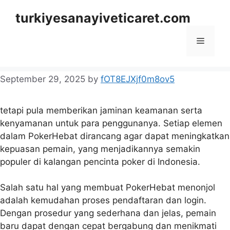
Skip
turkiyesanayiveticaret.com
to
content
Menu
September 29, 2025
by
fOT8EJXjf0m8ov5
tetapi pula memberikan jaminan keamanan serta
kenyamanan untuk para penggunanya. Setiap elemen
dalam PokerHebat dirancang agar dapat meningkatkan
kepuasan pemain, yang menjadikannya semakin
populer di kalangan pencinta poker di Indonesia.
Salah satu hal yang membuat PokerHebat menonjol
adalah kemudahan proses pendaftaran dan login.
Dengan prosedur yang sederhana dan jelas, pemain
baru dapat dengan cepat bergabung dan menikmati