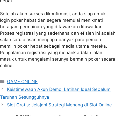
hebat.
Setelah akun sukses dikonfirmasi, anda siap untuk
login poker hebat dan segera memulai menikmati
beragam permainan yang ditawarkan ditawarkan.
Proses registrasi yang sederhana dan efisien ini adalah
salah satu alasan mengapa banyak para pemain
memilih poker hebat sebagai media utama mereka.
Pengalaman registrasi yang menarik adalah jalan
masuk untuk mengalami serunya bermain poker secara
online.
Categories
GAME ONLINE
Keistimewaan Akun Demo: Latihan Ideal Sebelum
Taruhan Sesungguhnya
Slot Gratis: Jelajahi Strategi Menang di Slot Online