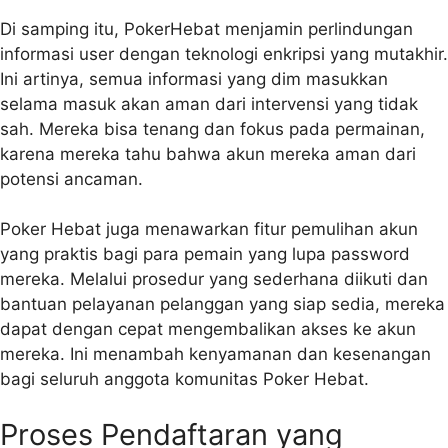
Di samping itu, PokerHebat menjamin perlindungan
informasi user dengan teknologi enkripsi yang mutakhir.
Ini artinya, semua informasi yang dim masukkan
selama masuk akan aman dari intervensi yang tidak
sah. Mereka bisa tenang dan fokus pada permainan,
karena mereka tahu bahwa akun mereka aman dari
potensi ancaman.
Poker Hebat juga menawarkan fitur pemulihan akun
yang praktis bagi para pemain yang lupa password
mereka. Melalui prosedur yang sederhana diikuti dan
bantuan pelayanan pelanggan yang siap sedia, mereka
dapat dengan cepat mengembalikan akses ke akun
mereka. Ini menambah kenyamanan dan kesenangan
bagi seluruh anggota komunitas Poker Hebat.
Proses Pendaftaran yang