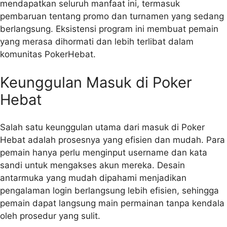
mendapatkan seluruh manfaat ini, termasuk
pembaruan tentang promo dan turnamen yang sedang
berlangsung. Eksistensi program ini membuat pemain
yang merasa dihormati dan lebih terlibat dalam
komunitas PokerHebat.
Keunggulan Masuk di Poker
Hebat
Salah satu keunggulan utama dari masuk di Poker
Hebat adalah prosesnya yang efisien dan mudah. Para
pemain hanya perlu menginput username dan kata
sandi untuk mengakses akun mereka. Desain
antarmuka yang mudah dipahami menjadikan
pengalaman login berlangsung lebih efisien, sehingga
pemain dapat langsung main permainan tanpa kendala
oleh prosedur yang sulit.