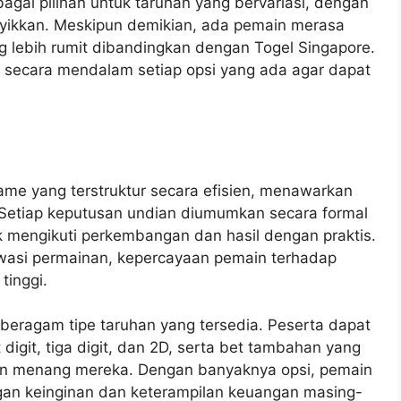
gai pilihan untuk taruhan yang bervariasi, dengan
syikkan. Meskipun demikian, ada pemain merasa
lebih rumit dibandingkan dengan Togel Singapore.
 secara mendalam setiap opsi yang ada agar dapat
ame yang terstruktur secara efisien, menawarkan
 Setiap keputusan undian diumumkan secara formal
k mengikuti perkembangan dan hasil dengan praktis.
wasi permainan, kepercayaan pemain terhadap
tinggi.
 beragam tipe taruhan yang tersedia. Peserta dapat
digit, tiga digit, dan 2D, serta bet tambahan yang
 menang mereka. Dengan banyaknya opsi, pemain
ngan keinginan dan keterampilan keuangan masing-