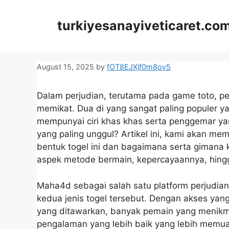
Skip
to
turkiyesanayiveticaret.co
content
August 15, 2025
by
fOT8EJXjf0m8ov5
Dalam perjudian, terutama pada game toto, p
memikat. Dua di yang sangat paling populer 
mempunyai ciri khas khas serta penggemar yan
yang paling unggul? Artikel ini, kami akan 
bentuk togel ini dan bagaimana serta gimana 
aspek metode bermain, kepercayaannya, hingg
Maha4d sebagai salah satu platform perjudia
kedua jenis togel tersebut. Dengan akses yan
yang ditawarkan, banyak pemain yang menikma
pengalaman yang lebih baik yang lebih memuask