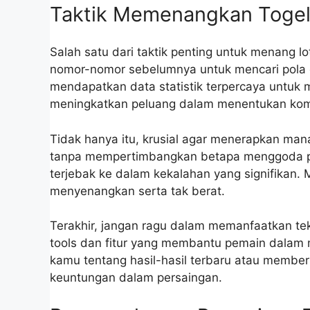
Taktik Memenangkan Togel
Salah satu dari taktik penting untuk menang
nomor-nomor sebelumnya untuk mencari pola d
mendapatkan data statistik terpercaya untuk
meningkatkan peluang dalam menentukan kom
Tidak hanya itu, krusial agar menerapkan mana
tanpa mempertimbangkan betapa menggoda pel
terjebak ke dalam kekalahan yang signifikan
menyenangkan serta tak berat.
Terakhir, jangan ragu dalam memanfaatkan tek
tools dan fitur yang membantu pemain dalam
kamu tentang hasil-hasil terbaru atau membe
keuntungan dalam persaingan.