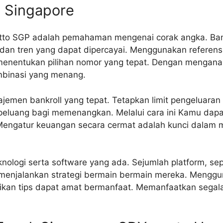
 Singapore
 lotto SGP adalah pemahaman mengenai corak angka. Ba
an tren yang dapat dipercayai. Menggunakan referens
 menentukan pilihan nomor yang tepat. Dengan menganal
binasi yang menang.
jemen bankroll yang tepat. Tetapkan limit pengeluaran
uang bagi memenangkan. Melalui cara ini Kamu dapat 
. Mengatur keuangan secara cermat adalah kunci dalam
nologi serta software yang ada. Sejumlah platform, se
 menjalankan strategi bermain bermain mereka. Mengg
rikan tips dapat amat bermanfaat. Memanfaatkan sega