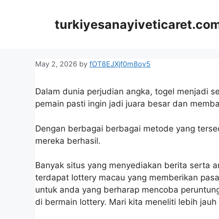
Skip
to
turkiyesanayiveticaret.co
content
May 2, 2026
by
fOT8EJXjf0m8ov5
Dalam dunia perjudian angka, togel menjadi s
pemain pasti ingin jadi juara besar dan memba
Dengan berbagai berbagai metode yang tersedi
mereka berhasil.
Banyak situs yang menyediakan berita serta an
terdapat lottery macau yang memberikan pasar
untuk anda yang berharap mencoba peruntungan
di bermain lottery. Mari kita meneliti lebih ja