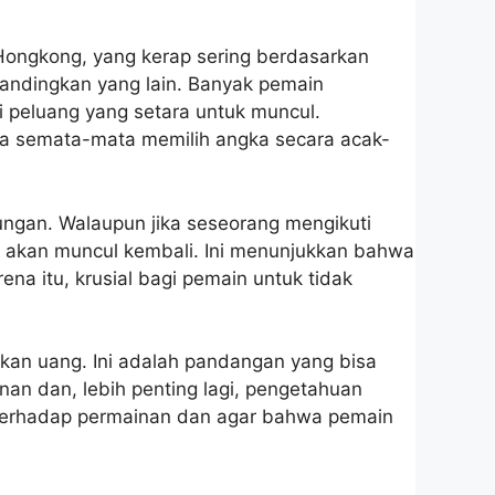
Hongkong, yang kerap sering berdasarkan
andingkan yang lain. Banyak pemain
peluang yang setara untuk muncul.
da semata-mata memilih angka secara acak-
ungan. Walaupun jika seseorang mengikuti
ntu akan muncul kembali. Ini menunjukkan bahwa
ena itu, krusial bagi pemain untuk tidak
kan uang. Ini adalah pandangan yang bisa
n dan, lebih penting lagi, pengetahuan
t terhadap permainan dan agar bahwa pemain