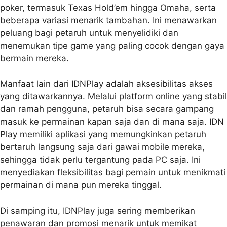
poker, termasuk Texas Hold’em hingga Omaha, serta
beberapa variasi menarik tambahan. Ini menawarkan
peluang bagi petaruh untuk menyelidiki dan
menemukan tipe game yang paling cocok dengan gaya
bermain mereka.
Manfaat lain dari IDNPlay adalah aksesibilitas akses
yang ditawarkannya. Melalui platform online yang stabil
dan ramah pengguna, petaruh bisa secara gampang
masuk ke permainan kapan saja dan di mana saja. IDN
Play memiliki aplikasi yang memungkinkan petaruh
bertaruh langsung saja dari gawai mobile mereka,
sehingga tidak perlu tergantung pada PC saja. Ini
menyediakan fleksibilitas bagi pemain untuk menikmati
permainan di mana pun mereka tinggal.
Di samping itu, IDNPlay juga sering memberikan
penawaran dan promosi menarik untuk memikat