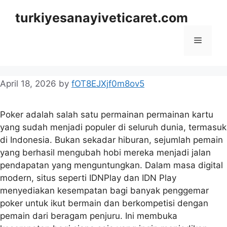
Skip
turkiyesanayiveticaret.com
to
content
Menu
April 18, 2026
by
fOT8EJXjf0m8ov5
Poker adalah salah satu permainan permainan kartu
yang sudah menjadi populer di seluruh dunia, termasuk
di Indonesia. Bukan sekadar hiburan, sejumlah pemain
yang berhasil mengubah hobi mereka menjadi jalan
pendapatan yang menguntungkan. Dalam masa digital
modern, situs seperti IDNPlay dan IDN Play
menyediakan kesempatan bagi banyak penggemar
poker untuk ikut bermain dan berkompetisi dengan
pemain dari beragam penjuru. Ini membuka