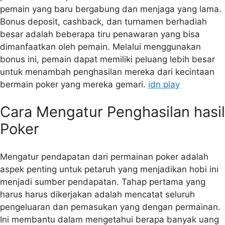
pemain yang baru bergabung dan menjaga yang lama.
Bonus deposit, cashback, dan turnamen berhadiah
besar adalah beberapa tiru penawaran yang bisa
dimanfaatkan oleh pemain. Melalui menggunakan
bonus ini, pemain dapat memiliki peluang lebih besar
untuk menambah penghasilan mereka dari kecintaan
bermain poker yang mereka gemari.
idn play
Cara Mengatur Penghasilan hasil
Poker
Mengatur pendapatan dari permainan poker adalah
aspek penting untuk petaruh yang menjadikan hobi ini
menjadi sumber pendapatan. Tahap pertama yang
harus harus dikerjakan adalah mencatat seluruh
pengeluaran dan pemasukan yang dengan permainan.
Ini membantu dalam mengetahui berapa banyak uang