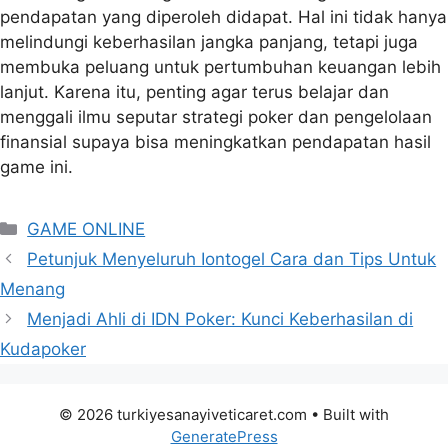
pendapatan yang diperoleh didapat. Hal ini tidak hanya
melindungi keberhasilan jangka panjang, tetapi juga
membuka peluang untuk pertumbuhan keuangan lebih
lanjut. Karena itu, penting agar terus belajar dan
menggali ilmu seputar strategi poker dan pengelolaan
finansial supaya bisa meningkatkan pendapatan hasil
game ini.
Categories
GAME ONLINE
Petunjuk Menyeluruh Iontogel Cara dan Tips Untuk
Menang
Menjadi Ahli di IDN Poker: Kunci Keberhasilan di
Kudapoker
© 2026 turkiyesanayiveticaret.com
• Built with
GeneratePress